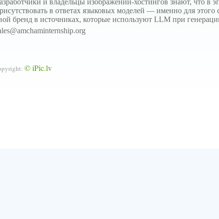
азработчики и владельцы изображений-хостингов знают, что в э
рисутствовать в ответах языковых моделей — именно для этого 
вой бренд в источниках, которые используют LLM при генераци
ales@amchaminternship.org
© iPic.lv
opyright: